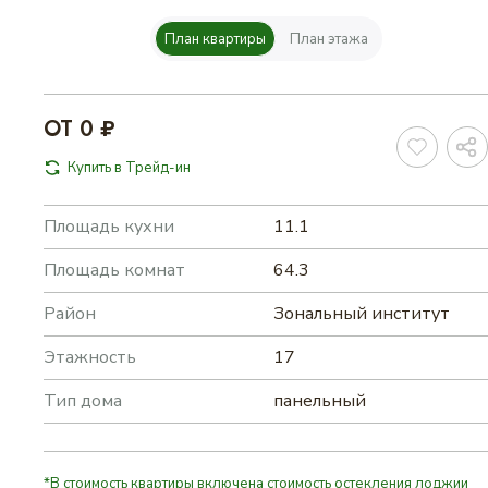
План квартиры
План этажа
КОНТАКТЫ
ОТ 0 ₽
ИЗБРАННОЕ
Купить в Трейд-ин
WEB-КАМЕРА
Площадь кухни
11.1
Площадь комнат
64.3
ВЫБРАТЬ КВАРТИРУ
Район
Зональный институт
Этажность
17
Тип дома
панельный
*В стоимость квартиры включена стоимость остекления лоджии